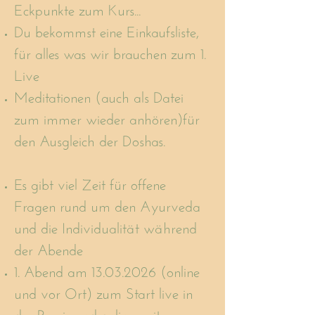
Eckpunkte zum Kurs...
Du bekommst eine Einkaufsliste,
für alles was wir brauchen zum 1.
Live
Meditationen (auch als Datei
zum immer wieder anhören)für
den Ausgleich der Doshas.
Es gibt viel Zeit für offene
Fragen rund um den Ayurveda
und die Individualität während
der Abende
1. Abend am
13.03.2026
(online
und vor Ort) zum Start live in
der Praxis und online, mit