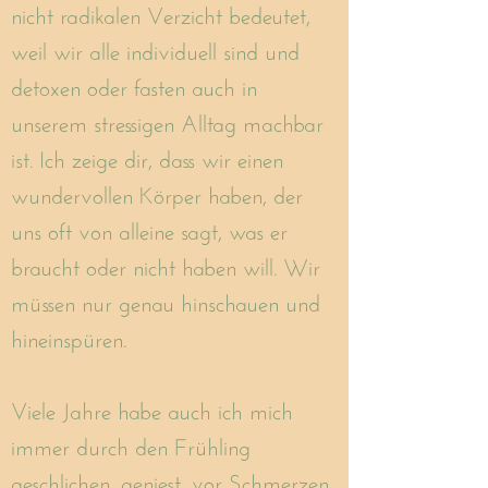
nicht radikalen Verzicht bedeutet,
weil wir alle individuell sind und
detoxen oder fasten auch in
unserem stressigen Alltag machbar
ist. Ich zeige dir, dass wir einen
wundervollen Körper haben, der
uns oft von alleine sagt, was er
braucht oder nicht haben will. Wir
müssen nur genau hinschauen und
hineinspüren.
Viele Jahre habe auch ich mich
immer durch den Frühling
geschlichen, geniest, vor Schmerzen