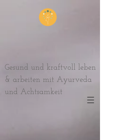
Gesund und kraftvoll leben
& arbeiten mit
Ayurveda
und Achtsamkeit