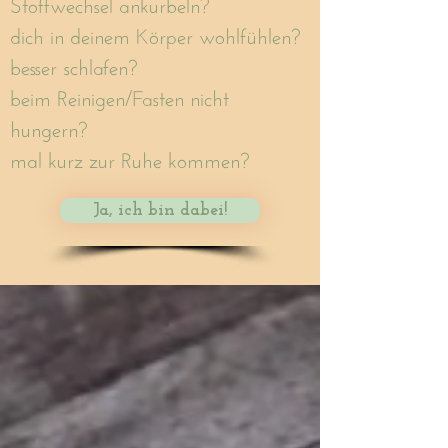
Stoffwechsel ankurbeln?
dich in deinem Körper wohlfühlen?
besser schlafen?
beim Reinigen/Fasten nicht
hungern?
mal kurz zur Ruhe kommen?
Ja, ich bin dabei!